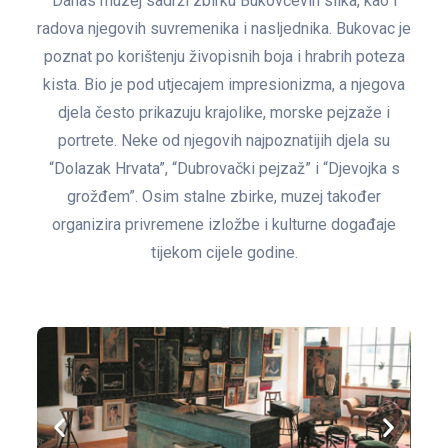
Danas muzej sadrži zbirku Bukovčevih slika, kao i
radova njegovih suvremenika i nasljednika. Bukovac je
poznat po korištenju živopisnih boja i hrabrih poteza
kista. Bio je pod utjecajem impresionizma, a njegova
djela često prikazuju krajolike, morske pejzaže i
portrete. Neke od njegovih najpoznatijih djela su
“Dolazak Hrvata”, “Dubrovački pejzaž” i “Djevojka s
grožđem”. Osim stalne zbirke, muzej također
organizira privremene izložbe i kulturne događaje
tijekom cijele godine.