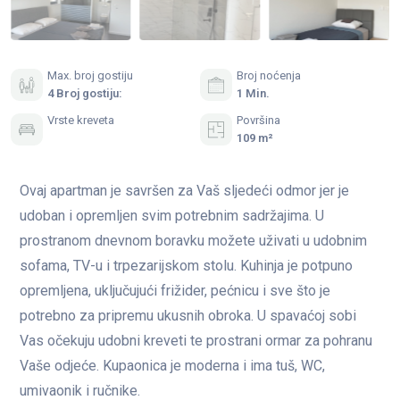
Max. broj gostiju
Broj noćenja
4 Broj gostiju:
1 Min.
Vrste kreveta
Površina
109 m²
Ovaj apartman je savršen za Vaš sljedeći odmor jer je
udoban i opremljen svim potrebnim sadržajima. U
prostranom dnevnom boravku možete uživati u udobnim
sofama, TV-u i trpezarijskom stolu. Kuhinja je potpuno
opremljena, uključujući frižider, pećnicu i sve što je
potrebno za pripremu ukusnih obroka. U spavaćoj sobi
Vas očekuju udobni kreveti te prostrani ormar za pohranu
Vaše odjeće. Kupaonica je moderna i ima tuš, WC,
umivaonik i ručnike.