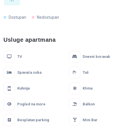
31
Dostupan
Nedostupan
Usluge apartmana
TV
Dnevni boravak
Spavaća soba
Tuš
Kuhinja
Klima
Pogled na more
Balkon
Besplatan parking
Mini Bar